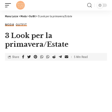
Manu Luize
>
Moda
>
Outfit
>
3 Look per la primavera/Estate
MODA
OUTFIT
3 Look per la
primavera/Estate
Share
5 Min Read