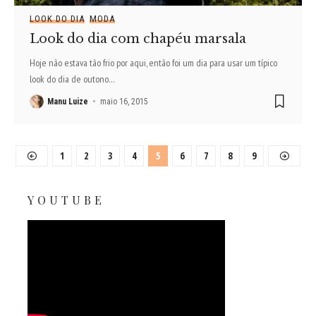
LOOK DO DIA
MODA
Look do dia com chapéu marsala
Hoje não estava tão frio por aqui, então foi um dia para usar um típico
look do dia de outono
…
Manu Luize
maio 16, 2015
1
2
3
4
5
6
7
8
9
YOUTUBE