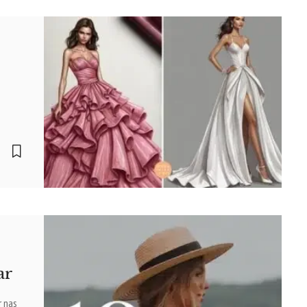
ar
r nas