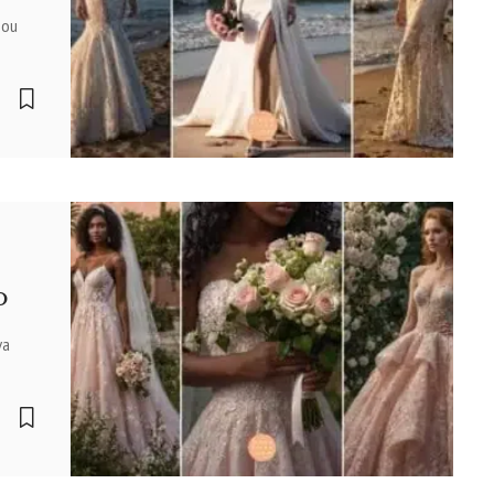
 ou
o
va