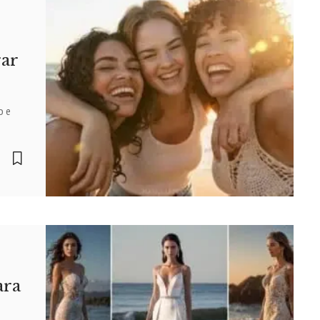
rar
o e
ara