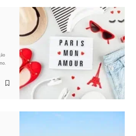
ção
mo.