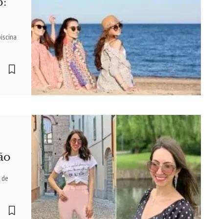
o:
iscina
ão
 de