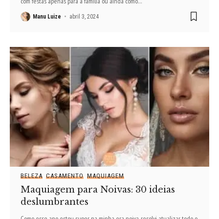
com festas apenas para a família ou ainda como
…
Manu Luize
abril 3, 2024
BELEZA
CASAMENTO
MAQUIAGEM
Maquiagem para Noivas: 30 ideias
deslumbrantes
Como esse ano estou super na minha era noiva, resolvi atualizar todo o