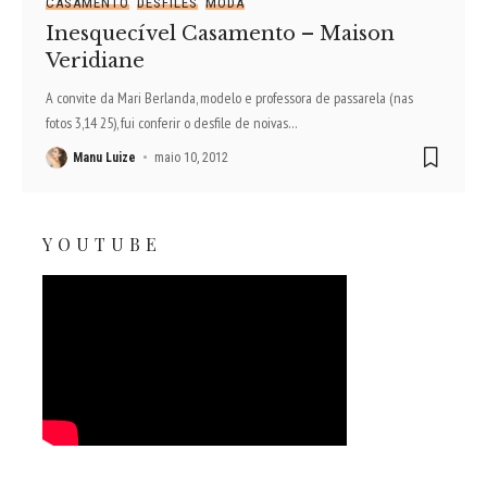
CASAMENTO
DESFILES
MODA
Inesquecível Casamento – Maison
Veridiane
A convite da Mari Berlanda, modelo e professora de passarela (nas
fotos 3,14 25), fui conferir o desfile de noivas
…
Manu Luize
maio 10, 2012
YOUTUBE