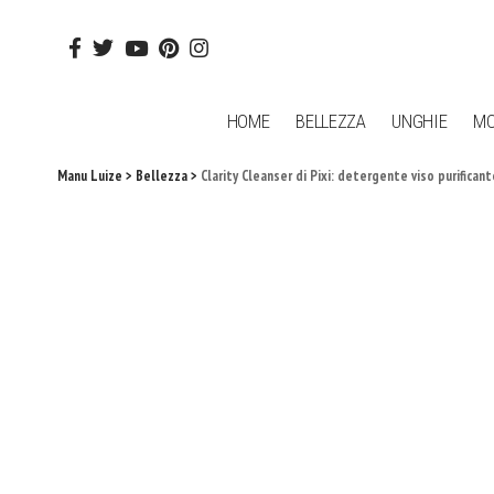
HOME
BELLEZZA
UNGHIE
M
Manu Luize
>
Bellezza
>
Clarity Cleanser di Pixi: detergente viso purifican