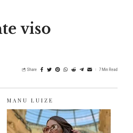
te viso
Share
7 Min Read
MANU LUIZE