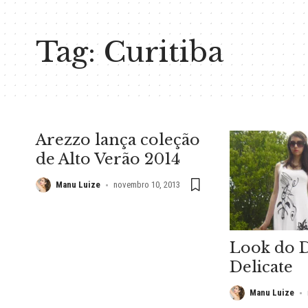
Tag:
Curitiba
Arezzo lança coleção
de Alto Verão 2014
Manu Luize
novembro 10, 2013
Look do D
Delicate
Manu Luize