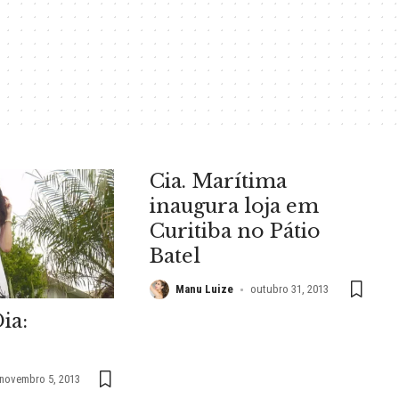
Cia. Marítima
inaugura loja em
Curitiba no Pátio
Batel
Manu Luize
outubro 31, 2013
ia:
novembro 5, 2013