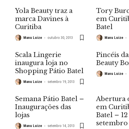
Yola Beauty traz a
Tory Burc
marca Davines à
em Curiti
Curitiba
Batel
Manu Luize
outubro 30, 2013
Manu Luize
Scala Lingerie
Pincéis d
inaugura loja no
Beauty Bo
Shopping Pátio Batel
Manu Luize
Manu Luize
setembro 19, 2013
Semana Pátio Batel –
Abertura 
Inaugurações das
em Curiti
lojas
Batel – 12
setembro
Manu Luize
setembro 14, 2013