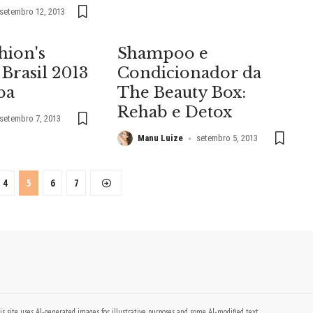
setembro 12, 2013
hion's
Shampoo e
 Brasil 2013
Condicionador da
ba
The Beauty Box:
Rehab e Detox
setembro 7, 2013
Manu Luize
setembro 5, 2013
4
5
6
7
is site uses AI-generated images for illustrative purposes and some AI-modified text.