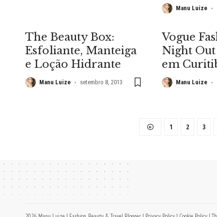
Manu Luize
The Beauty Box:
Vogue Fas
Esfoliante, Manteiga
Night Out
e Loção Hidrante
em Curiti
Manu Luize
setembro 8, 2013
Manu Luize
1
2
3
2026 Manu Luize | Fashion, Beauty & Travel Blogger |
Privacy Policy
|
Cookie Policy
| Th