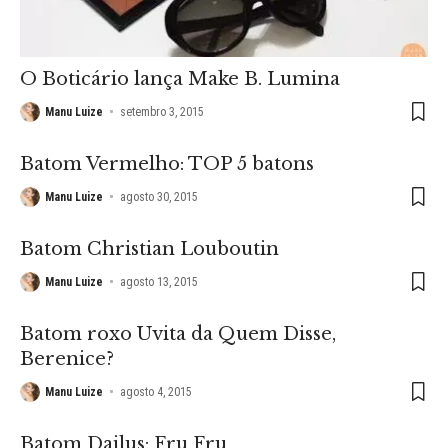
O Boticário lança Make B. Lumina
Manu Luize
setembro 3, 2015
Batom Vermelho: TOP 5 batons
Manu Luize
agosto 30, 2015
Batom Christian Louboutin
Manu Luize
agosto 13, 2015
Batom roxo Uvita da Quem Disse,
Berenice?
Manu Luize
agosto 4, 2015
Batom Dailus: Fru Fru