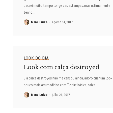
passei muito tempo longe das estampas, mas ultimamente
tenho
…
Manu Luize
agosto 14, 2017
LOOK DO DIA
Look com calça destroyed
E a calça destroyed não me cansou ainda, adoro criar um loo
pouco mais arrumadinho com T-shirt básica, calça
…
Manu Luize
julho 21, 2017