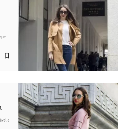
 que
a
ável e