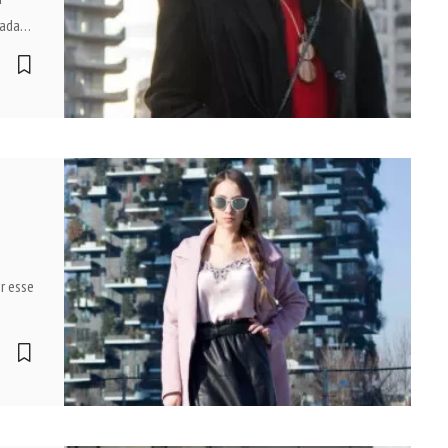
rada
…
r esse