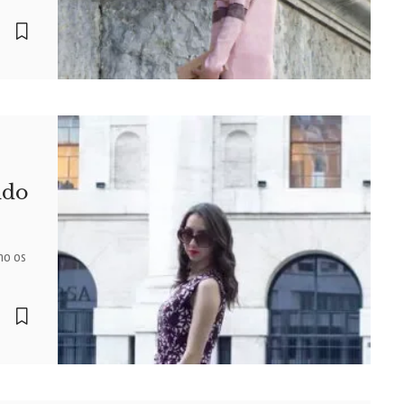
ido
mo os