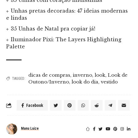
35 Unhas com coração lindíssimas
Unhas pretas decoradas: 47 ideias modernas
e lindas
35 Unhas de Natal pra copiar já!
Iluminador Pixi: The Layers Highlighting
Palette
dicas de compras
,
inverno
,
look
,
Look de
TAGGED:
Outono/Inverno
,
look do dia
,
vestido
Facebook
Manu Luize