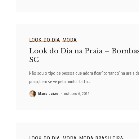
LOOK DO DIA
MODA
Look do Dia na Praia – Bomba
SC
Não sou o tipo de pessoa que adora ficar "torrando" na areia d
praia, bem se vê pela minha falta
…
Manu Luize
outubro 6, 2014
LOOK DO DIA
MODA
MODA BRASILEIRA