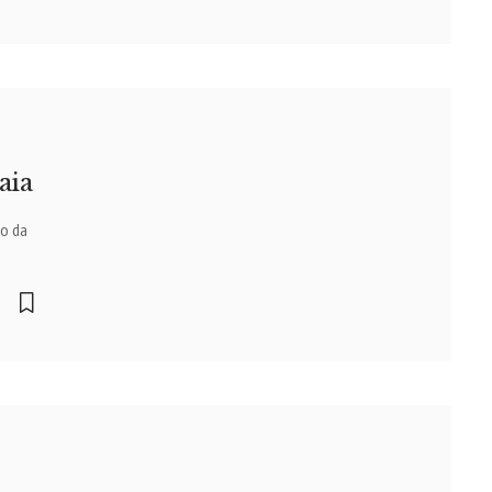
aia
ão da