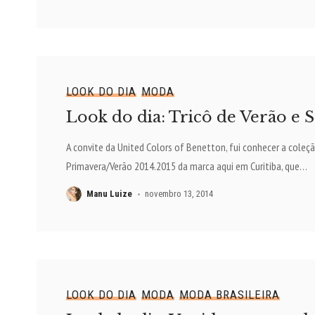
LOOK DO DIA
MODA
Look do dia: Tricô de Verão e S
A convite da United Colors of Benetton, fui conhecer a coleç
Primavera/Verão 2014.2015 da marca aqui em Curitiba, que
…
Manu Luize
novembro 13, 2014
LOOK DO DIA
MODA
MODA BRASILEIRA