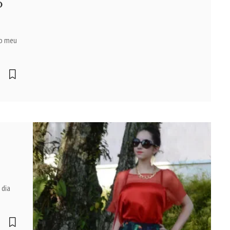
o
 o meu
 dia