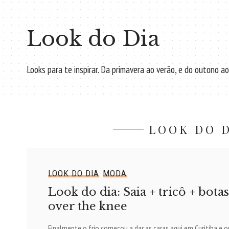
Look do Dia
Looks para te inspirar. Da primavera ao verão, e do outono a
LOOK DO D
LOOK DO DIA
MODA
Look do dia: Saia + tricô + botas
over the knee
Finalmente o frio começou a dar as caras aqui em Curitiba e 