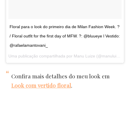
Floral para o look do primeiro dia de Milan Fashion Week. ?
/ Floral outfit for the first day of MFW. ?: @bluueye l Vestido:
@rafaelamantovani_
Uma publicação compartilhada por Manu Luize (@manuluize) em
Confira mais detalhes do meu look em
Look com vertido floral
.