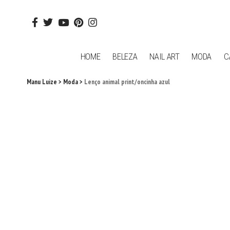
HOME
BELEZA
NAIL ART
MODA
C
Manu Luize
>
Moda
>
Lenço animal print/oncinha azul