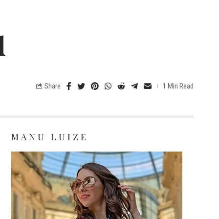
l
Share
1 Min Read
MANU LUIZE