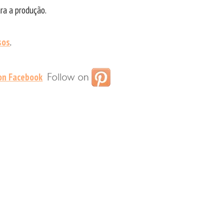
ra a produção.
sos
.