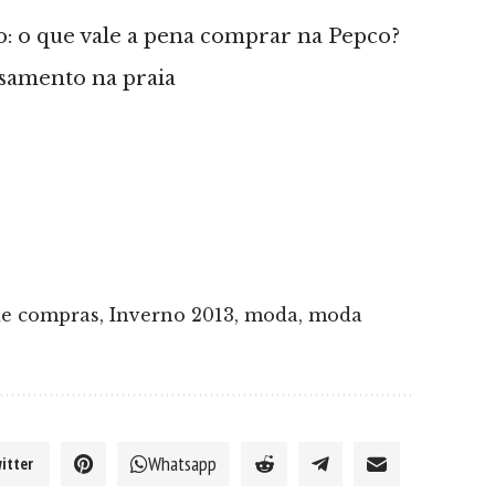
rão: o que vale a pena comprar na Pepco?
asamento na praia
de compras
,
Inverno 2013
,
moda
,
moda
Whatsapp
itter