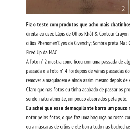
Fiz o teste com produtos que acho mais chatinho
direita eu usei: Lápis de Olhos Khôl & Contour Crayon
cílios Phenomen’Eyes da Givenchy; Sombra preta Mat 
Fired Up da MAC.
A foto n˚ 2 mostra como ficou com uma passada de al
passada e a foto n˚ 4 foi depois de várias passadas d
remover a maquiagem e ainda assim, mesmo depois de vá
Claro que nas fotos eu tinha acabado de passar os pro
sendo, naturalmente, um pouco absorvidos pela pele.
Eu achei que esse demaquilante borra um pouco 
notar pelas fotos, o que faz uma bagunça no rosto com 
ou a máscaras de cílios e ele borra tudo nas bochecha