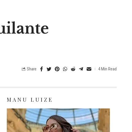
ilante
Share
4 Min Read
MANU LUIZE