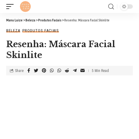
Manu Luize
>
Beleza
>
Produtos Faciais
>
Resenha: Máscara Facial Skinlite
BELEZA
PRODUTOS FACIAIS
Resenha: Máscara Facial
Skinlite
Share
5 Min Read