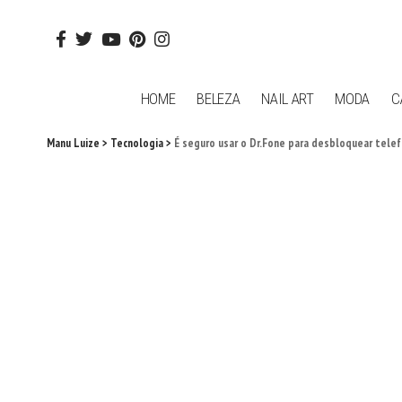
HOME
BELEZA
NAIL ART
MODA
C
Manu Luize
>
Tecnologia
>
É seguro usar o Dr.Fone para desbloquear tele