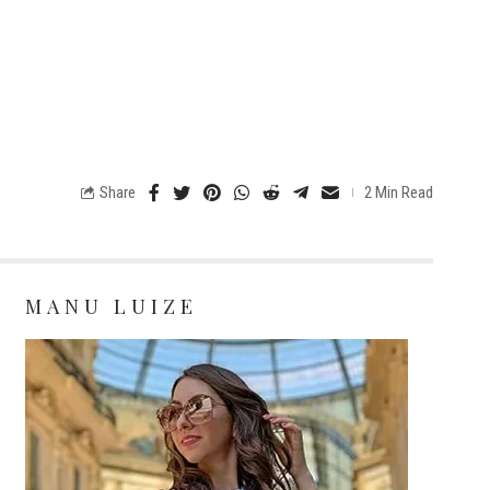
Share
2 Min Read
MANU LUIZE