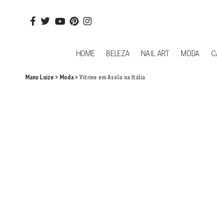
HOME
BELEZA
NAIL ART
MODA
C
Manu Luize
>
Moda
>
Vitrine em Asolo na Itália