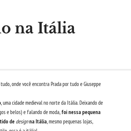
o na Itália
or tudo, onde você encontra Prada por tudo e Giuseppe
o
, uma cidade medieval no norte da Itália. Deixando de
igos e belos) e falando de moda,
foi nessa pequena
ntido de
design
na Itália
, mesmo pequenas lojas,
lo, essa é a itália!