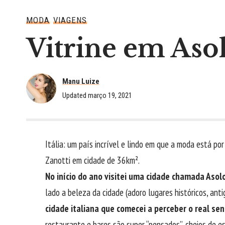
MODA
VIAGENS
Vitrine em Asol
Manu Luize
Updated março 19, 2021
Itália: um país incrível e lindo em que a moda está p
Zanotti em cidade de 36km².
No início do ano visitei uma cidade chamada Asol
lado a beleza da cidade (adoro lugares históricos, ant
cidade italiana que comecei a perceber o real se
restaurante e bares são super “pensados”, cheios de esti