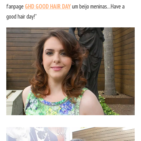
fanpage
GHD GOOD HAIR DAY
um beijo meninas…Have a
good hair day!”