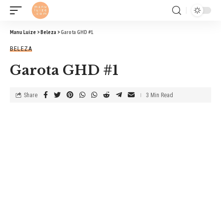
Manu Luize
>
Beleza
>
Garota GHD #1
BELEZA
Garota GHD #1
Share
3 Min Read