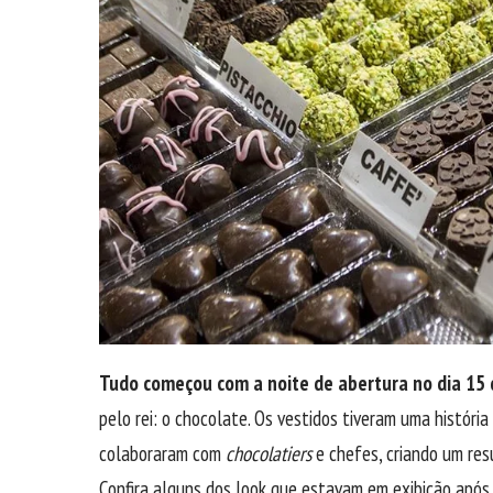
Tudo começou com a noite de abertura no dia 15 
pelo rei: o chocolate. Os vestidos tiveram uma história
colaboraram com
chocolatiers
e chefes, criando um res
Confira alguns dos look que estavam em exibição após