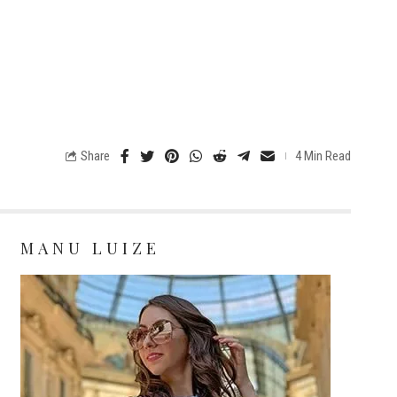
Share
4 Min Read
MANU LUIZE