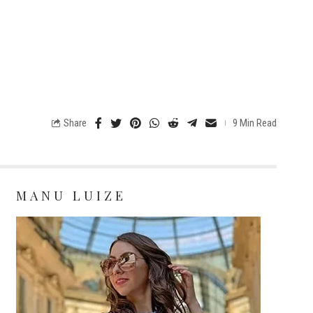
Share
9 Min Read
MANU LUIZE