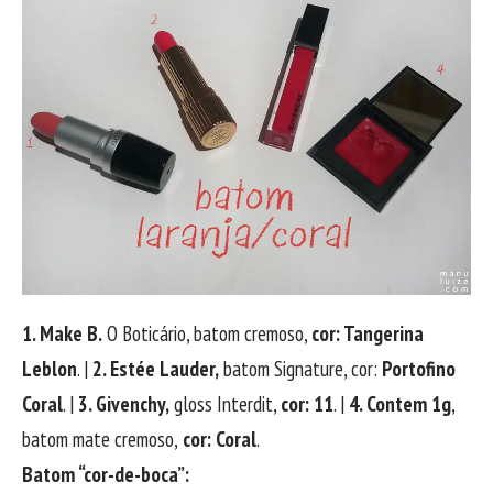
1. Make B.
O Boticário, batom cremoso,
cor: Tangerina
Leblon
. |
2. Estée Lauder,
batom Signature, cor:
Portofino
Coral
. |
3. Givenchy,
gloss Interdit,
cor: 11
. |
4. Contem 1g
,
batom mate cremoso,
cor: Coral
.
Batom “cor-de-boca”: