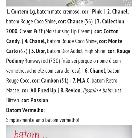
1. Contem 1g
, batom mate cremoso,
cor: Pink
. |
2. Chanel,
batom Rouge Coco Shine,
cor: Chance
(56). |
3. Collection
2000,
Cream Puff (Moisturising Lip Cream),
cor: Cotton
Candy.
|
4. Chanel,
batom Rouge Coco Shine,
cor: Monte
Carlo
(62) |
5. Dior,
batom Dior Addict High Shine,
cor: Rouge
Podium
/Runway red (750) [não sei porque o nome é com
vermelho, acho ele com cara de rosa]. |
6. Chanel,
batom
Rouge Coco,
cor: Cambon
(31). |
7. M.A.C,
batom Retro
Matte,
cor: All Fired Up
. |
8. Revlon,
lipstain + balm
Just
Bitten,
cor: Passion
.
Batom Vermelho:
Simplesmente amo batom vermelho!