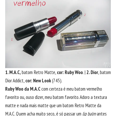
1. M.A.C,
batom Retro Matte,
cor: Ruby Woo
. |
2. Dior
, batom
Dior Addict,
cor: New Look
(745).
Ruby Woo da M.A.C
com certeza é meu batom vermelho
favorito ou, ouso dizer, meu batom favorito. Adoro a textura
matte e nada mais matte que um batom Retro Matte da
M.A.C. Quem acha muito seco, é só passar um
lip balm
antes